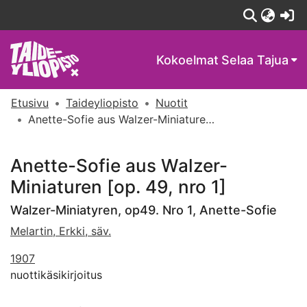
(c
Kokoelmat
Selaa Tajua
Etusivu
Taideyliopisto
Nuotit
Anette-Sofie aus Walzer-Miniaturen [op. 49, nro 1]
Anette-Sofie aus Walzer-
Miniaturen [op. 49, nro 1]
Walzer-Miniatyren, op49. Nro 1, Anette-Sofie
Melartin, Erkki, säv.
1907
nuottikäsikirjoitus