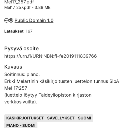
Mel17_257.pdf
Mel17_257.pdf -
3.89 MB
Public Domain 1.0
Lataukset
167
Pysyvä osoite
https://urn.fi/URN:NBN:fi-fe2019111839766
Kuvaus
Soitinnus: piano.
Erkki Melartinin käsikirjoitusten luettelon tunnus SibA
Mel 17:257
(luettelo löytyy Taideyliopiston kirjaston
verkkosivuilta).
Avainsanat
KÄSIKIRJOITUKSET - SÄVELLYKSET - SUOMI
PIANO - SUOMI