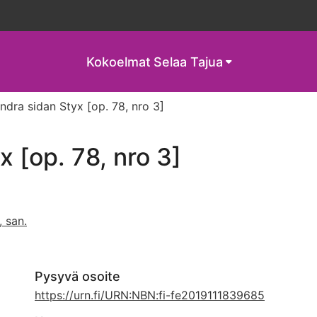
Kokoelmat
Selaa Tajua
ndra sidan Styx [op. 78, nro 3]
x [op. 78, nro 3]
, san.
Pysyvä osoite
https://urn.fi/URN:NBN:fi-fe2019111839685