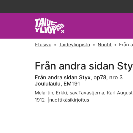
Etusivu
Taideyliopisto
Nuotit
Från a
Från andra sidan Sty
Från andra sidan Styx, op78, nro 3
Joululaulu, EM191
Melartin, Erkki, säv.
Tavastjerna, Karl August
1912
nuottikäsikirjoitus