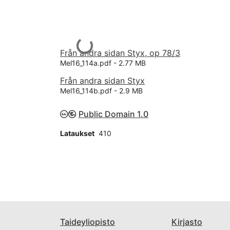
Ladataan...
Från andra sidan Styx, op 78/3
Mel16_114a.pdf -
2.77 MB
Från andra sidan Styx
Mel16_114b.pdf -
2.9 MB
Public Domain 1.0
Lataukset
410
Taideyliopisto
Kirjasto