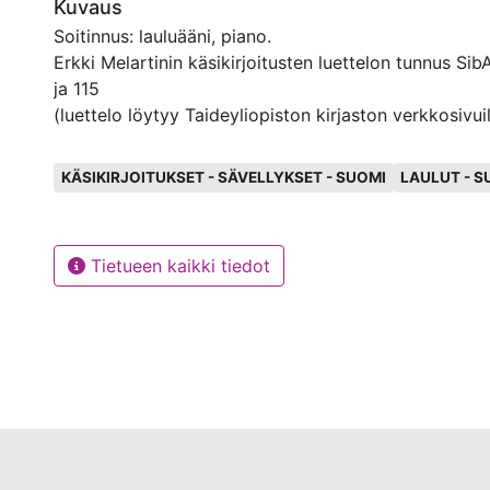
Kuvaus
Soitinnus: lauluääni, piano.
Erkki Melartinin käsikirjoitusten luettelon tunnus Sib
ja 115
(luettelo löytyy Taideyliopiston kirjaston verkkosivuil
Avainsanat
KÄSIKIRJOITUKSET - SÄVELLYKSET - SUOMI
LAULUT - S
Tietueen kaikki tiedot