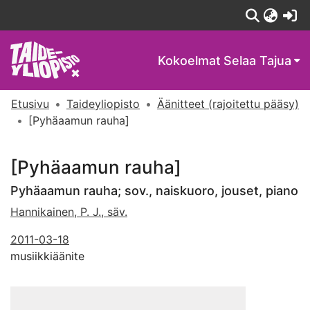
(c
Kokoelmat
Selaa Tajua
Etusivu
Taideyliopisto
Äänitteet (rajoitettu pääsy)
[Pyhäaamun rauha]
[Pyhäaamun rauha]
Pyhäaamun rauha; sov., naiskuoro, jouset, piano
Hannikainen, P. J., säv.
2011-03-18
musiikkiäänite