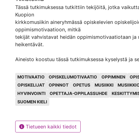
Tässä tutkimuksessa tutkittiin tekijöitä, jotka vaikutt
Kuopion
kirkkomusiikin aineryhmässä opiskelevien opiskelijo
oppimismotivaatioon, mitkä
tekijät vahvistavat heidän oppimismotivaatiotaan ja 
heikentävät.
Aineisto koostuu tässä tutkimuksessa kyselystä ja se
teetettiin sekä
Avainsanat
Helsingissä että Kuopiossa opiskelevilla kirkkomusii
MOTIVAATIO
OPISKELUMOTIVAATIO
OPPIMINEN
OPI
aktiiviopiskelijoilla.Tutkimuksen tavoitteena oli koul
OPISKELIJAT
OPINNOT
OPETUS
MUSIIKKI
MUSIIKKI
asioiden pohtiminen ja läpikäyminen siinä suhteessa,
HYVINVOINTI
OPETTAJA-OPPILASSUHDE
KESKITTYMI
kuormittavia opinnot opiskelijalle ovat.
SUOMEN KIELI
Tutkimuksessa selvisi tekijöitä, jotka vaikuttavat Hel
Kuopiossa
opiskelevien kirkkomusiikin opiskelijoiden oppimism
Tietueen kaikki tiedot
Kyselyn