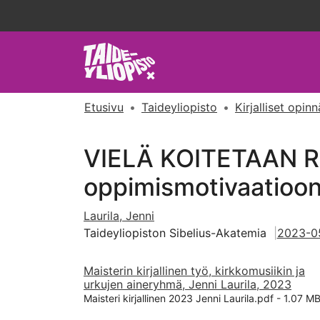
Etusivu
Taideyliopisto
Kirjalliset opin
VIELÄ KOITETAAN RÄM
oppimismotivaatioon 
Laurila, Jenni
Taideyliopiston Sibelius-Akatemia
2023-0
Maisterin kirjallinen työ, kirkkomusiikin ja
urkujen aineryhmä, Jenni Laurila, 2023
Maisteri kirjallinen 2023 Jenni Laurila.pdf -
1.07 M