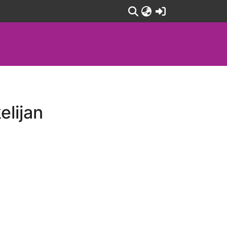
(current)
lijan