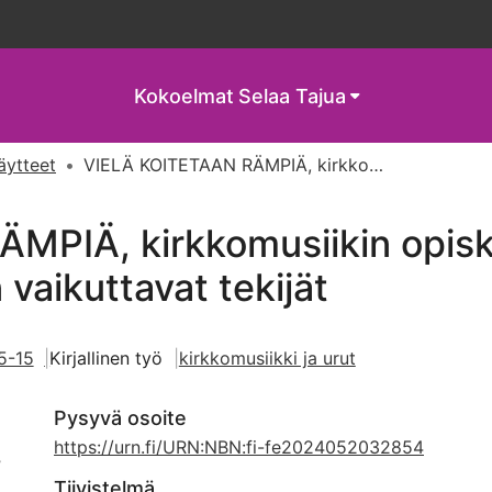
Kokoelmat
Selaa Tajua
näytteet
VIELÄ KOITETAAN RÄMPIÄ, kirkkomusiikin opiskelijan oppimismotivaatioon vaikuttavat tekijät
PIÄ, kirkkomusiikin opiske
vaikuttavat tekijät
5-15
Kirjallinen työ
kirkkomusiikki ja urut
Pysyvä osoite
https://urn.fi/URN:NBN:fi-fe2024052032854
B
Tiivistelmä