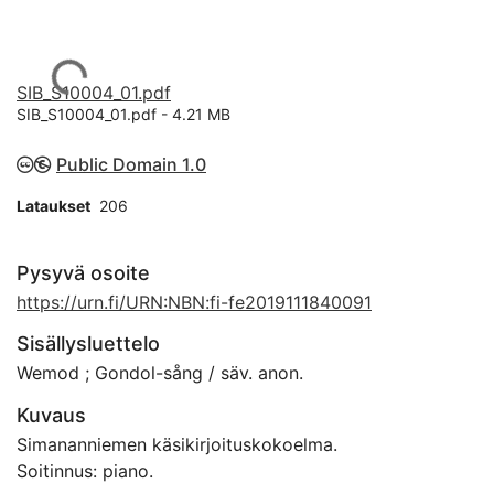
Ladataan...
SIB_S10004_01.pdf
SIB_S10004_01.pdf -
4.21 MB
Public Domain 1.0
Lataukset
206
Pysyvä osoite
https://urn.fi/URN:NBN:fi-fe2019111840091
Sisällysluettelo
Wemod ; Gondol-sång / säv. anon.
Kuvaus
Simananniemen käsikirjoituskokoelma.
Soitinnus: piano.