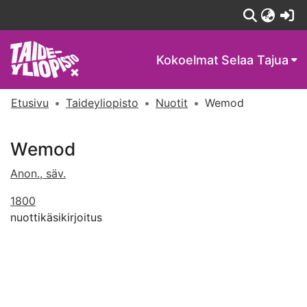
(c
Kokoelmat
Selaa Tajua
Etusivu
Taideyliopisto
Nuotit
Wemod
Wemod
Anon., säv.
1800
nuottikäsikirjoitus