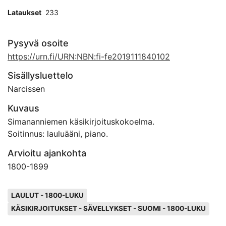
Lataukset
233
Pysyvä osoite
https://urn.fi/URN:NBN:fi-fe2019111840102
Sisällysluettelo
Narcissen
Kuvaus
Simananniemen käsikirjoituskokoelma.
Soitinnus: lauluääni, piano.
Arvioitu ajankohta
1800
-
1899
Avainsanat
LAULUT - 1800-LUKU
KÄSIKIRJOITUKSET - SÄVELLYKSET - SUOMI - 1800-LUKU