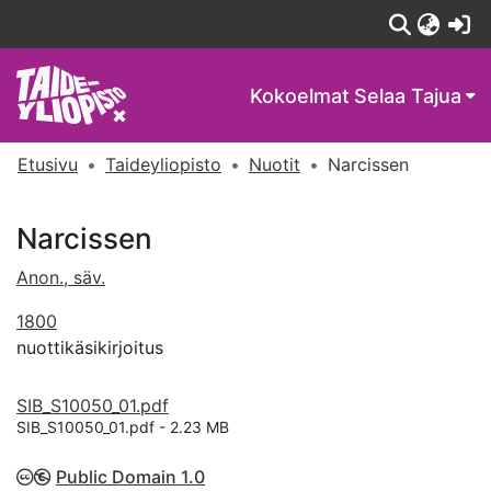
(c
Kokoelmat
Selaa Tajua
Etusivu
Taideyliopisto
Nuotit
Narcissen
Narcissen
Anon., säv.
1800
nuottikäsikirjoitus
SIB_S10050_01.pdf
SIB_S10050_01.pdf -
2.23 MB
Public Domain 1.0