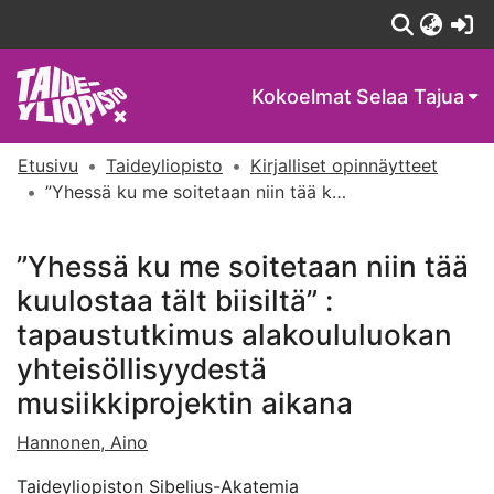
(c
Kokoelmat
Selaa Tajua
Etusivu
Taideyliopisto
Kirjalliset opinnäytteet
”Yhessä ku me soitetaan niin tää kuulostaa tält biisiltä” : tapaustutkimus alakoululuokan yhteisöllisyydestä musiikkiprojektin aikana
”Yhessä ku me soitetaan niin tää
kuulostaa tält biisiltä” :
tapaustutkimus alakoululuokan
yhteisöllisyydestä
musiikkiprojektin aikana
Hannonen, Aino
Taideyliopiston Sibelius-Akatemia