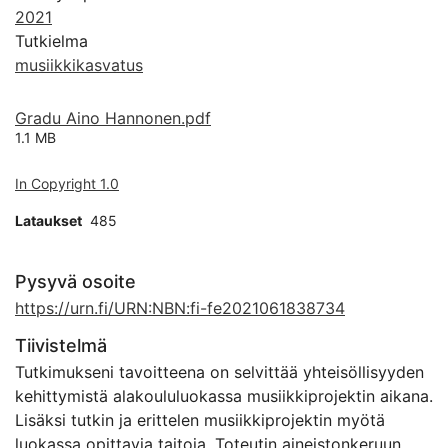
2021
Tutkielma
musiikkikasvatus
Gradu Aino Hannonen.pdf
1.1 MB
In Copyright 1.0
Lataukset
485
Pysyvä osoite
https://urn.fi/URN:NBN:fi-fe2021061838734
Tiivistelmä
Tutkimukseni tavoitteena on selvittää yhteisöllisyyden
kehittymistä alakoululuokassa musiikkiprojektin aikana.
Lisäksi tutkin ja erittelen musiikkiprojektin myötä
luokassa opittavia taitoja. Toteutin aineistonkeruun