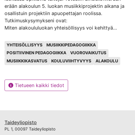
erään alakoulun 5. luokan musiikkiprojektin aikana ja
osallistuin projektiin apuopettajan roolissa.
Tutkimuskysymykseni ovat:
Miten alakoululuokan yhteisöllisyys voi kehittyä
musiikkiprojektin aikana?
Avainsanat
Mitä alakoululuokassa voidaan oppia musiikkiprojektin
YHTEISÖLLISYYS
MUSIIKKIPEDAGOGIIKKA
myötä?
POSITIIVINEN PEDAGOGIIKKA
VUOROVAIKUTUS
Tutkimukseni teoreettinen viitekehys pohjautuu
MUSIIKKIKASVATUS
KOULUVIIHTYVYYS
ALAKOULU
ajankohtaisiin yhteisöllisyystutkimuksiin sekä
alakoulumaailmaa käsitteleviin tutkimuksiin. Avaan
tutkielmassani myös Perusopetuksen
Tietueen kaikki tiedot
opetussuunnitelman perusteiden näkökulmaa
yhteisöllisyyteen ja sen merkityksiin koulumaailmassa.
Valitsin lähteikseni erityisesti tutkimuksia
kasvatustieteen alalta. Kouluryhmän ohjattu
musiikkiprojekti loi tutkimukselleni kontekstin ja
mahdollisuuden lähestyä tutkittavaa aihetta
Taideyliopisto
käytännössä, ja keräsin tutkimukseni aineiston
PL 1, 00097 Taideyliopisto