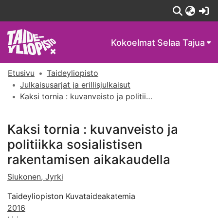
(c
Kokoelmat
Selaa Tajua
Etusivu
Taideyliopisto
Julkaisusarjat ja erillisjulkaisut
Kaksi tornia : kuvanveisto ja politiikka sosialistisen rakentamisen aikakaudella
Kaksi tornia : kuvanveisto ja
politiikka sosialistisen
rakentamisen aikakaudella
Siukonen, Jyrki
Taideyliopiston Kuvataideakatemia
2016