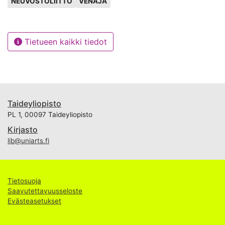
NEUVOSTOLIITTO
VENÄJÄ
Tietueen kaikki tiedot
Taideyliopisto
PL 1, 00097 Taideyliopisto
Kirjasto
lib@uniarts.fi
Tietosuoja
Saavutettavuusseloste
Evästeasetukset