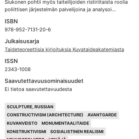
Siukonen pohtii myös taiteilijoiden ristiriitaista roolia
poliittisen järjestelmän palvelijoina ja analysoi
taidehistorian valintoja hyvän ja pahan
ISBN
vallankumouksellisuuden välillä.
978-952-7131-20-6
Julkaisusarja
Taideteoreettisia kirjoituksia Kuvataideakatemiasta
ISSN
2343-1008
Saavutettavuusominaisuudet
Ei tietoa saavutettavuudesta
Avainsanat
SCULPTURE, RUSSIAN
CONSTRUCTIVISM (ARCHITECTURE)
AVANTGARDE
KUVANVEISTO
MONUMENTAALITAIDE
KONSTRUKTIVISMI
SOSIALISTINEN REALISMI