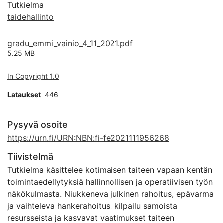
Tutkielma
taidehallinto
gradu_emmi_vainio_4_11_2021.pdf
5.25 MB
In Copyright 1.0
Lataukset
446
Pysyvä osoite
https://urn.fi/URN:NBN:fi-fe2021111956268
Tiivistelmä
Tutkielma käsittelee kotimaisen taiteen vapaan kentän
toimintaedellytyksiä hallinnollisen ja operatiivisen työn
näkökulmasta. Niukkeneva julkinen rahoitus, epävarma
ja vaihteleva hankerahoitus, kilpailu samoista
resursseista ja kasvavat vaatimukset taiteen