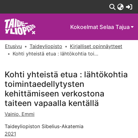
(c
Kokoelmat
Selaa Tajua
Etusivu
Taideyliopisto
Kirjalliset opinnäytteet
Kohti yhteistä etua : lähtökohtia toimintaedellytysten kehittämiseen verkostona taiteen vapaalla kentällä
Kohti yhteistä etua : lähtökohtia
toimintaedellytysten
kehittämiseen verkostona
taiteen vapaalla kentällä
Vainio, Emmi
Taideyliopiston Sibelius-Akatemia
2021