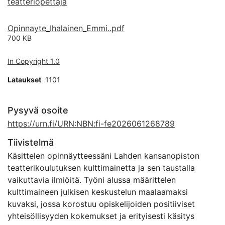
teatteriopettaja
Opinnayte_Ihalainen_Emmi..pdf
700 KB
In Copyright 1.0
Lataukset
1101
Pysyvä osoite
https://urn.fi/URN:NBN:fi-fe2026061268789
Tiivistelmä
Käsittelen opinnäytteessäni Lahden kansanopiston
teatterikoulutuksen kulttimainetta ja sen taustalla
vaikuttavia ilmiöitä. Työni alussa määrittelen
kulttimaineen julkisen keskustelun maalaamaksi
kuvaksi, jossa korostuu opiskelijoiden positiiviset
yhteisöllisyyden kokemukset ja erityisesti käsitys