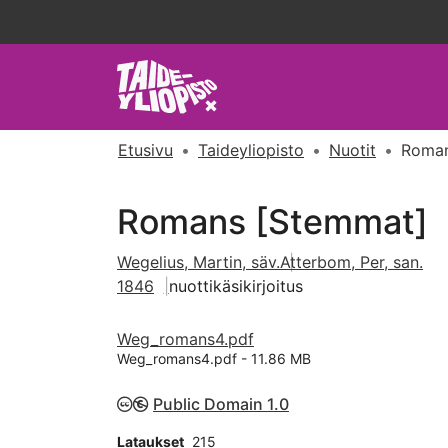
Etusivu
Taideyliopisto
Nuotit
Roman
Romans [Stemmat]
Wegelius, Martin, säv.
Atterbom, Per, san.
1846
nuottikäsikirjoitus
Weg_romans4.pdf
Weg_romans4.pdf -
11.86 MB
Public Domain 1.0
Lataukset
215