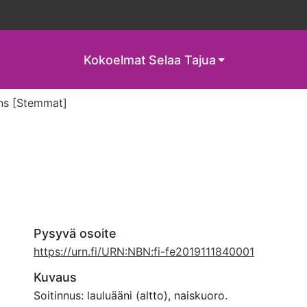
Kokoelmat
Selaa Tajua
s [Stemmat]
Pysyvä osoite
https://urn.fi/URN:NBN:fi-fe2019111840001
Kuvaus
Soitinnus: lauluääni (altto), naiskuoro.