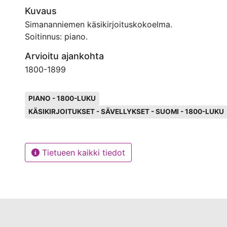
Kuvaus
Simananniemen käsikirjoituskokoelma.
Soitinnus: piano.
Arvioitu ajankohta
1800
-
1899
Avainsanat
PIANO - 1800-LUKU
KÄSIKIRJOITUKSET - SÄVELLYKSET - SUOMI - 1800-LUKU
Tietueen kaikki tiedot