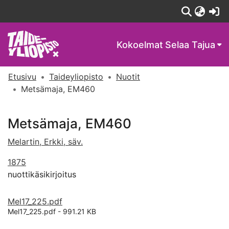
(c
Kokoelmat
Selaa Tajua
Etusivu
Taideyliopisto
Nuotit
Metsämaja, EM460
Metsämaja, EM460
Melartin, Erkki, säv.
1875
nuottikäsikirjoitus
Mel17_225.pdf
Mel17_225.pdf -
991.21 KB