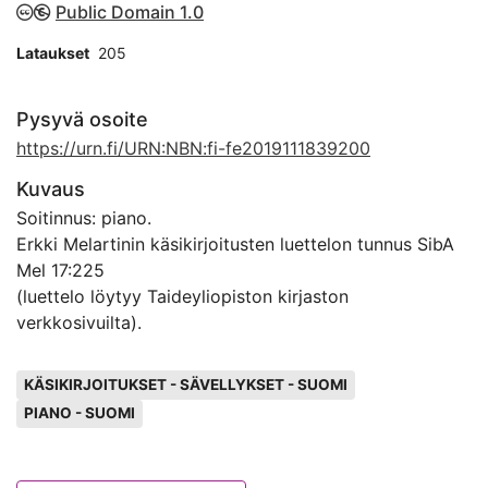
Public Domain 1.0
Lataukset
205
Pysyvä osoite
https://urn.fi/URN:NBN:fi-fe2019111839200
Kuvaus
Soitinnus: piano.
Erkki Melartinin käsikirjoitusten luettelon tunnus SibA
Mel 17:225
(luettelo löytyy Taideyliopiston kirjaston
verkkosivuilta).
Avainsanat
KÄSIKIRJOITUKSET - SÄVELLYKSET - SUOMI
PIANO - SUOMI