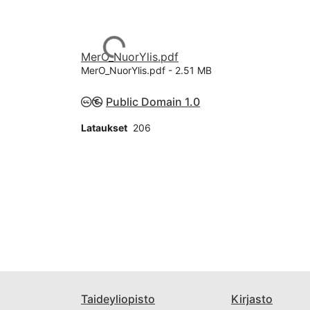
Ladataan...
MerO_NuorYlis.pdf
MerO_NuorYlis.pdf -
2.51 MB
Public Domain 1.0
Lataukset
206
Taideyliopisto
Kirjasto