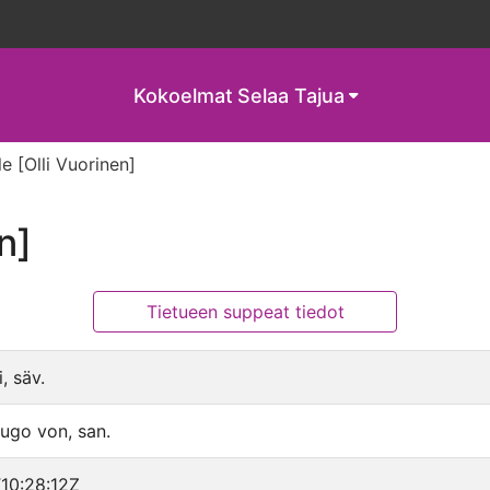
Kokoelmat
Selaa Tajua
le [Olli Vuorinen]
n]
Tietueen suppeat tiedot
, säv.
ugo von, san.
10:28:12Z