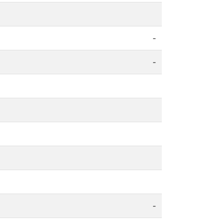
-
-
-