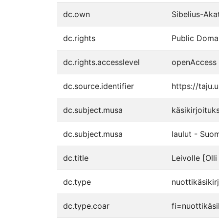
dc.own
Sibelius-Aka
dc.rights
Public Domai
dc.rights.accesslevel
openAccess
dc.source.identifier
https://taju
dc.subject.musa
käsikirjoituk
dc.subject.musa
laulut - Suo
dc.title
Leivolle [Oll
dc.type
nuottikäsikir
dc.type.coar
fi=nuottikäs