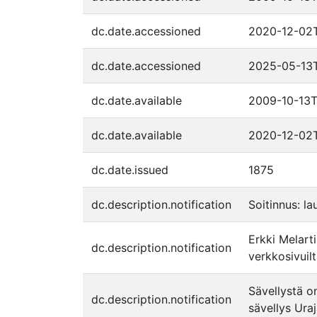
dc.date.accessioned
2020-12-02T
dc.date.accessioned
2025-05-13
dc.date.available
2009-10-13T
dc.date.available
2020-12-02T
dc.date.issued
1875
dc.description.notification
Soitinnus: la
Erkki Melarti
dc.description.notification
verkkosivuilt
Sävellystä o
dc.description.notification
sävellys Ura