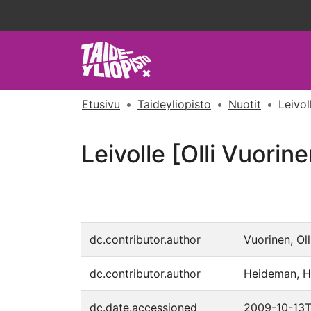
Etusivu
Taideyliopisto
Nuotit
Leivol
Leivolle [Olli Vuorine
dc.contributor.author
Vuorinen, Olli
dc.contributor.author
Heideman, H
dc.date.accessioned
2009-10-13T