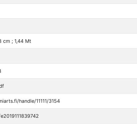
8 cm ; 1,44 Mt
3
df
uniarts.fi/handle/11111/3154
fe2019111839742