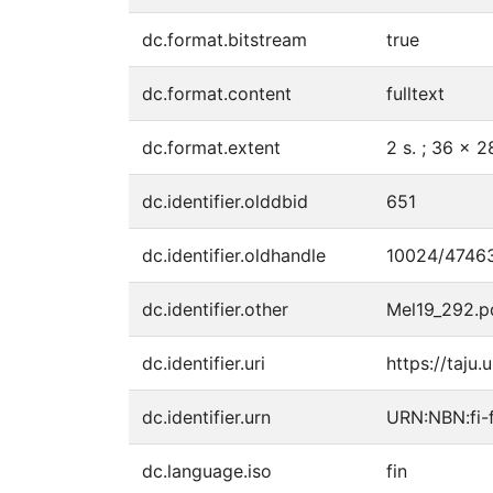
dc.format.bitstream
true
dc.format.content
fulltext
dc.format.extent
2 s. ; 36 x 2
dc.identifier.olddbid
651
dc.identifier.oldhandle
10024/4746
dc.identifier.other
Mel19_292.p
dc.identifier.uri
https://taju.
dc.identifier.urn
URN:NBN:fi-
dc.language.iso
fin