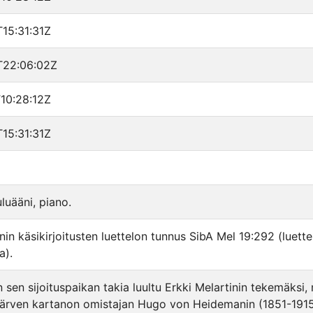
15:31:31Z
T22:06:02Z
10:28:12Z
15:31:31Z
uluääni, piano.
nin käsikirjoitusten luettelon tunnus SibA Mel 19:292 (luette
a).
n sen sijoituspaikan takia luultu Erkki Melartinin tekemäksi
järven kartanon omistajan Hugo von Heidemanin (1851-1915)