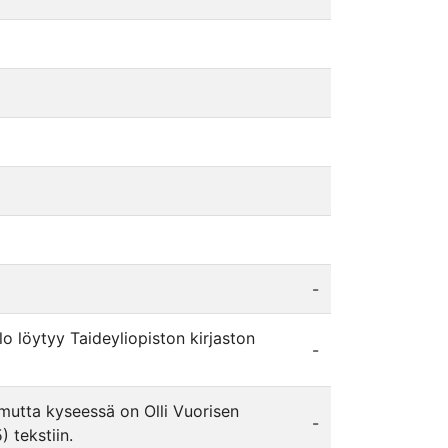
-
lo löytyy Taideyliopiston kirjaston
-
, mutta kyseessä on Olli Vuorisen
-
 tekstiin.