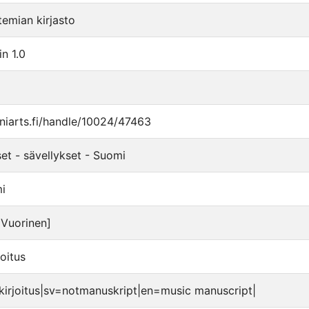
temian kirjasto
n 1.0
.uniarts.fi/handle/10024/47463
set - sävellykset - Suomi
mi
i Vuorinen]
joitus
ikirjoitus|sv=notmanuskript|en=music manuscript|