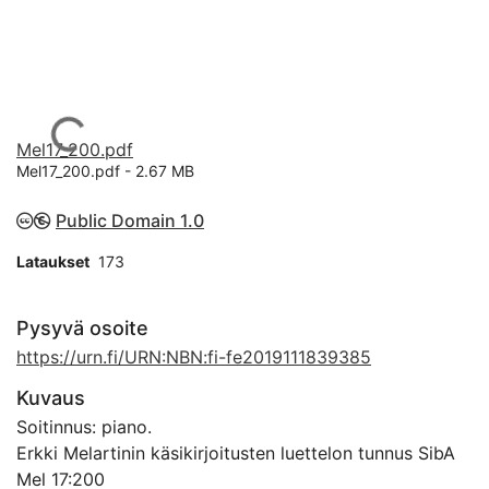
Ladataan...
Mel17_200.pdf
Mel17_200.pdf -
2.67 MB
Public Domain 1.0
Lataukset
173
Pysyvä osoite
https://urn.fi/URN:NBN:fi-fe2019111839385
Kuvaus
Soitinnus: piano.
Erkki Melartinin käsikirjoitusten luettelon tunnus SibA
Mel 17:200