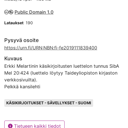
Public Domain 1.0
Lataukset
190
Pysyvä osoite
https://urn.fi/URN:NBN:fi-fe2019111839400
Kuvaus
Erkki Melartinin käsikirjoitusten luettelon tunnus SibA
Mel 20:424 (luettelo löytyy Taideyliopiston kirjaston
verkkosivuilta).
Pelkkä kansilehti
Avainsanat
KÄSIKIRJOITUKSET - SÄVELLYKSET - SUOMI
Tietueen kaikki tiedot