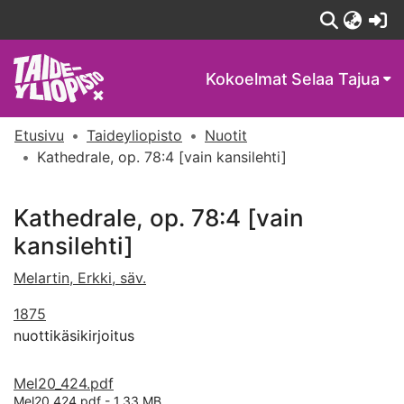
(c
Kokoelmat
Selaa Tajua
Etusivu
Taideyliopisto
Nuotit
Kathedrale, op. 78:4 [vain kansilehti]
Kathedrale, op. 78:4 [vain
kansilehti]
Melartin, Erkki, säv.
1875
nuottikäsikirjoitus
Mel20_424.pdf
Mel20_424.pdf -
1.33 MB