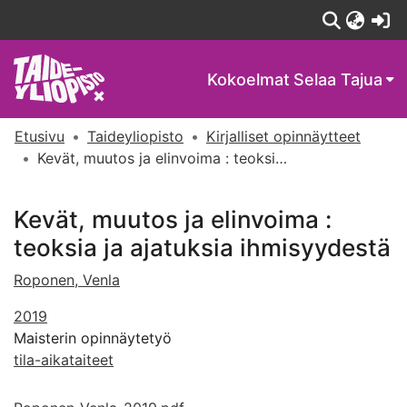
(c
Kokoelmat
Selaa Tajua
Etusivu
Taideyliopisto
Kirjalliset opinnäytteet
Kevät, muutos ja elinvoima : teoksia ja ajatuksia ihmisyydestä
Kevät, muutos ja elinvoima :
teoksia ja ajatuksia ihmisyydestä
Roponen, Venla
2019
Maisterin opinnäytetyö
tila-aikataiteet