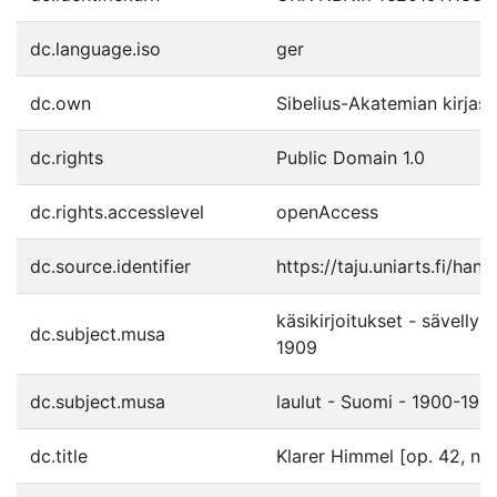
dc.language.iso
ger
dc.own
Sibelius-Akatemian kirjast
dc.rights
Public Domain 1.0
dc.rights.accesslevel
openAccess
dc.source.identifier
https://taju.uniarts.fi/ha
käsikirjoitukset - sävelly
dc.subject.musa
1909
dc.subject.musa
laulut - Suomi - 1900-190
dc.title
Klarer Himmel [op. 42, nro