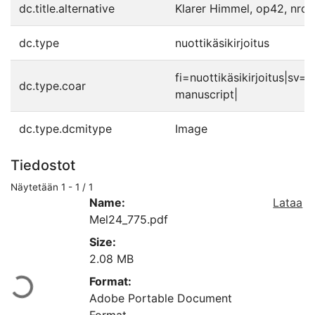
dc.title.alternative
Klarer Himmel, op42, nro 
dc.type
nuottikäsikirjoitus
fi=nuottikäsikirjoitus|sv
dc.type.coar
manuscript|
dc.type.dcmitype
Image
Tiedostot
Näytetään
1 - 1 / 1
Name:
Lataa
Mel24_775.pdf
Size:
Ladataan...
2.08 MB
Format:
Adobe Portable Document