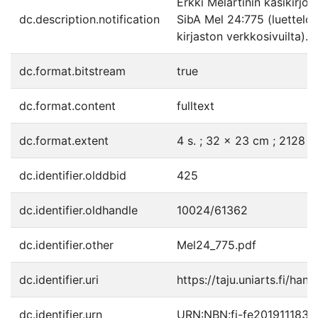
Erkki Melartinin käsikirjoi
dc.description.notification
SibA Mel 24:775 (luettelo 
kirjaston verkkosivuilta).
dc.format.bitstream
true
dc.format.content
fulltext
dc.format.extent
4 s. ; 32 x 23 cm ; 2128 k
dc.identifier.olddbid
425
dc.identifier.oldhandle
10024/61362
dc.identifier.other
Mel24_775.pdf
dc.identifier.uri
https://taju.uniarts.fi/han
dc.identifier.urn
URN:NBN:fi-fe201911183