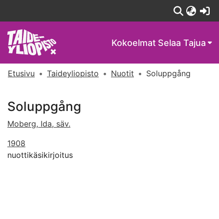
(c
Kokoelmat
Selaa Tajua
Etusivu
Taideyliopisto
Nuotit
Soluppgång
Soluppgång
Moberg, Ida, säv.
1908
nuottikäsikirjoitus