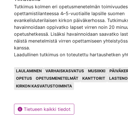
Tutkimus kolmen eri opetusmenetelmän toimivuudest
opettamistilanteessa 4⌐5-vuotiaille lapsille suomen
evankelisluterilaisen kirkon päiväkerhossa. Tutkimuk
havainnoidaan oppivatko lapset virren noin 20 minuu
opetushetkessä. Lisäksi havainnoidaan saavatko las
näistä menetelmistä virren opettamiseen yhteistyöss
kanssa.
Laadullinen tutkimus on toteutettu hartaushetken y
perättäisenä kerhokertana samalle ryhmälle. Tutkimu
Avainsanat
kanttorin normaalia kerhovierailun kontekstia. Opet
LAULAMINEN
VARHAISKASVATUS
MUSIIKKI
PÄIVÄKE
hyödynnettiin eri aisteja oppimisen tukena. Tutkimuk
OPETUS
OPETUSMENETELMÄT
KANTTORIT
LASTENO
kirkkohallituksen julkaisuja, alan asiantuntijoiden kirj
KIRKON KASVATUSTOIMINTA
työkokemukseen pohjautuvaa tietoutta kanttorin yht
seurakunnan lastenohjaajien kanssa.
Tutkimuksen tavoitteena oli löytää helposti omaksu
Tietueen kaikki tiedot
auttamaan lastenohjaajan ja kanttorin yhteistyötä, jo
musiikkikasvatuksen tasoa saadaan nostettua lapsen
mahdollistamiseksi.