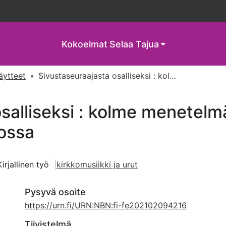
Kokoelmat
Selaa Tajua
näytteet
Sivustaseuraajasta osalliseksi : kolme menetelmää opettaa virsiä 4-5 -vuotiaille päiväkerhossa
salliseksi : kolme menetelm
hossa
Kirjallinen työ
kirkkomusiikki ja urut
Pysyvä osoite
https://urn.fi/URN:NBN:fi-fe202102094216
Tiivistelmä