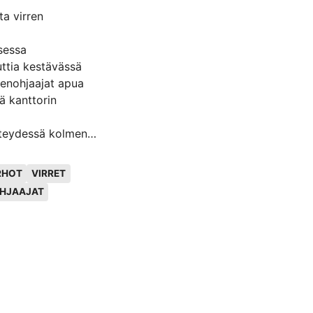
a virren
sessa
ttia kestävässä
tenohjaajat apua
ä kanttorin
hteydessä kolmena
stilanne vastasi
usmenetelmissä
RHOT
VIRRET
sen taustalla on
HJAAJAT
allisuutta sekä
eistyöstä
ttava opetusmetodi
nka avulla
 osallisuuden