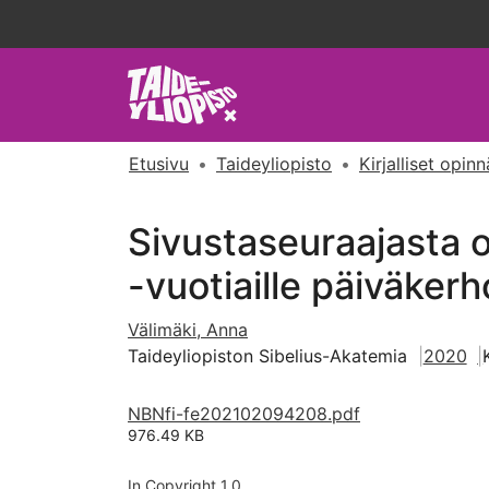
Etusivu
Taideyliopisto
Kirjalliset opin
Sivustaseuraajasta o
-vuotiaille päiväker
Välimäki, Anna
Taideyliopiston Sibelius-Akatemia
2020
NBNfi-fe202102094208.pdf
976.49 KB
In Copyright 1.0