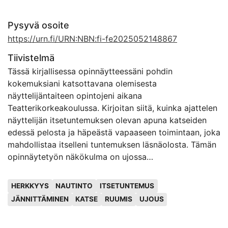
Pysyvä osoite
https://urn.fi/URN:NBN:fi-fe2025052148867
Tiivistelmä
Tässä kirjallisessa opinnäytteessäni pohdin
kokemuksiani katsottavana olemisesta
näyttelijäntaiteen opintojeni aikana
Teatterikorkeakoulussa. Kirjoitan siitä, kuinka ajattelen
näyttelijän itsetuntemuksen olevan apuna katseiden
edessä pelosta ja häpeästä vapaaseen toimintaan, joka
mahdollistaa itselleni tuntemuksen läsnäolosta. Tämän
opinnäytetyön näkökulma on ujossa
persoonallisuudessa, jonka piirteitä itsessäni tunnistan.
Avainsanat
Avaan pohdintaani siitä, kuinka yrittämällä ymmärtää
HERKKYYS
NAUTINTO
ITSETUNTEMUS
tämän persoonallisuuspiirteen toimintatapoja, kykenen
JÄNNITTÄMINEN
KATSE
RUUMIS
UJOUS
tunnistamaan omia tarpeitani ihmisenä ja näyttelijänä,
ja siten voin pyrkiä näiden tarpeiden täyttämiseen.