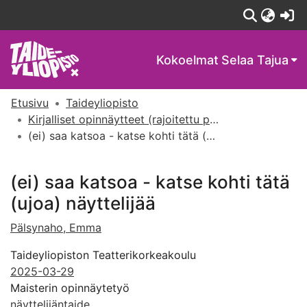
(c
Kokoelmat
Selaa Tajua
Etusivu
Taideyliopisto
Kirjalliset opinnäytteet (rajoitettu pääsy)
(ei) saa katsoa - katse kohti tätä (ujoa) näyttelijää
(ei) saa katsoa - katse kohti tätä
(ujoa) näyttelijää
Pälsynaho, Emma
Taideyliopiston Teatterikorkeakoulu
2025-03-29
Maisterin opinnäytetyö
näyttelijäntaide