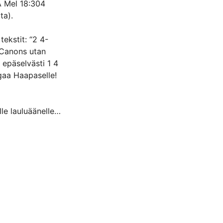
bA Mel 18:304
ta).
tekstit: “2 4-
 Canons utan
epäselvästi 1 4
ugaa Haapaselle!
lle lauluäänelle
tus est. Sivuilla 7-
opussa on
 alkuperäiseen
sin opuksen 189