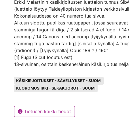
Erkki Melartinin käsikirjoitusten luettelon tunnus Si
(luettelo löytyy Taideyliopiston kirjaston verkkosivuil
Kokonaisuudessa on 40 numeroitua sivua.
Alkuun sidottu puolikas ruutupaperi, jossa seuraavat 
stämmiga fugor färdiga / 2 skitserad 4 cl fugor / 14
accomp / 14 Canons med accomp [lyijykynällä hyvin 
stämmig fuga nästan färdig] [sinisellä kynällä] 4 fu
(radioon!) / [Lyijykynällä] Opus 189 ? / 190”
[1] Fuga (Sicut locutus est)
13-sivuinen, osittain keskeneräinen käsikirjoitus neljä
(SATB). Tässä fuugassa
Avainsanat
on tekstinä latinankielisen Magnificatin osa Sicut locu
KÄSIKIRJOITUKSET - SÄVELLYKSET - SUOMI
8 on väliosa Osanna,
KUOROMUSIIKKI - SEKAKUOROT - SUOMI
jonka jälkeen jatkuu taas teksti Sicut locutus est. L
sivunumeroimattomia sivuja
täynnä lyijykynällä tehtyjä luonnoksia, joiden yhteys
Tietueen kaikki tiedot
fuugaan on tutkimatta. Tästä sävellyksestä on peräi
fuuga nro 1.
[2] Fuga (Andante)