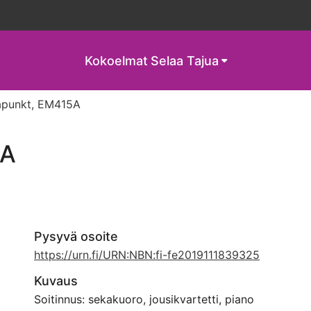
Kokoelmat
Selaa Tajua
apunkt, EM415A
5A
Pysyvä osoite
https://urn.fi/URN:NBN:fi-fe2019111839325
Kuvaus
Soitinnus: sekakuoro, jousikvartetti, piano