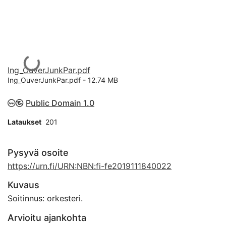
Ladataan...
Ing_OuverJunkPar.pdf
Ing_OuverJunkPar.pdf -
12.74 MB
Public Domain 1.0
Lataukset
201
Pysyvä osoite
https://urn.fi/URN:NBN:fi-fe2019111840022
Kuvaus
Soitinnus: orkesteri.
Arvioitu ajankohta