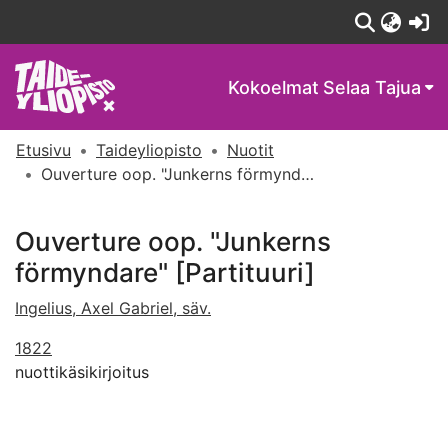
(c
Kokoelmat
Selaa Tajua
Etusivu
Taideyliopisto
Nuotit
Ouverture oop. "Junkerns förmyndare" [Partituuri]
Ouverture oop. "Junkerns
förmyndare" [Partituuri]
Ingelius, Axel Gabriel, säv.
1822
nuottikäsikirjoitus