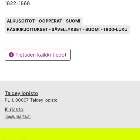
1822
-
1868
Avainsanat
ALKUSOITOT - OOPPERAT - SUOMI
KÄSIKIRJOITUKSET - SÄVELLYKSET - SUOMI - 1800-LUKU
Tietueen kaikki tiedot
Taideyliopisto
PL 1, 00097 Taideyliopisto
Kirjasto
lib@uniarts.fi