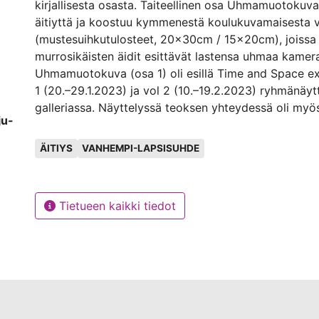
kirjallisesta osasta. Taiteellinen osa Uhmamuotokuva 
äitiyttä ja koostuu kymmenestä koulukuvamaisesta v
(mustesuihkutulosteet, 20x30cm / 15x20cm), joissa
murrosikäisten äidit esittävät lastensa uhmaa kamera
Uhmamuotokuva (osa 1) oli esillä Time and Space ex
1 (20.–29.1.2023) ja vol 2 (10.–19.2.2023) ryhmänäytt
galleriassa. Näyttelyssä teoksen yhteydessä oli myö
ju-
otettavissa pieniä kortteja, joissa oli esitetty kuvau
Avainsanat
murrosikäisten äideille. Tämä kirjallinen osa sisältää 
ÄITIYS
VANHEMPI-LAPSISUHDE
sanallisen ja kuvallisen dokumentaation.
Kirjallinen osa sisältää kaksi osaa. Ensimmäinen on 
Tietueen kaikki tiedot
siitä, kuinka minusta tuli äiti eli ajalta ennen Kuvata
Autobiografisuus on usein tavalla tai toisella läsnä pr
samalla, kun käytän tässä tilaisuuden hyväksi kirjoitt
joka on halunnut päästä pintaan jo pitkään, valotan 
Äitityö on välillä riipivän kipeää, vaikka lapseni on t
odotetumpi ja rakkaampi kuin mikään muu elämässän
olemisen ja äitinä toimimisen herättämiä ristiriitaisia t