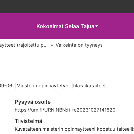
Kokoelmat
Selaa Tajua
Kirjalliset opinnäytteet (rajoitettu pääsy)
Vaikeinta on tyyneys
s
09-06
Maisterin opinnäytetyö
tila-aikataiteet
Pysyvä osoite
https://urn.fi/URN:NBN:fi-fe20231027141620
Tiivistelmä
Kuvataiteen maisterin opinnäytteeni koostuu taiteelli