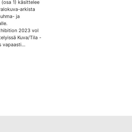
(osa 1) käsittelee
alokuva-arkista
 uhma- ja
lle.
hibition 2023 vol
elyissä Kuva/Tila -
s vapaasti
skutsu uhma- ja
taiteellisen osan
lyhyt kertomus
ideakatemiaa.
aktiikassani ja
aakseni tarinan,
myös taustojani.
oivotumpi,
i aiemmin. Äitinä
unteita ja rooliin