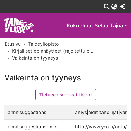
(c
Kokoelmat
Selaa Tajua
Etusivu
Taideyliopisto
Kirjalliset opinnäytteet (rajoitettu pääsy)
Vaikeinta on tyyneys
Vaikeinta on tyyneys
Tietueen suppeat tiedot
annif.suggestions
äitiys|äidit|taiteilijat|v
annif.suggestions.links
http://www.yso.fi/onto/