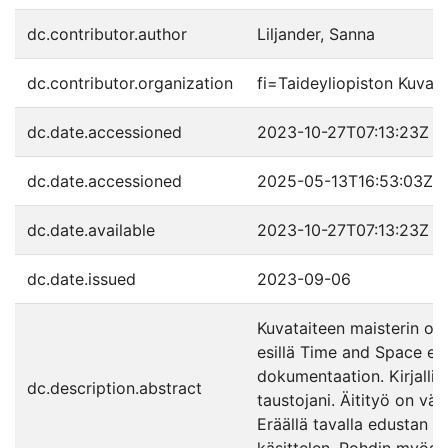
dc.contributor.author
Liljander, Sanna
dc.contributor.organization
fi=Taideyliopiston Kuvat
dc.date.accessioned
2023-10-27T07:13:23Z
dc.date.accessioned
2025-05-13T16:53:03Z
dc.date.available
2023-10-27T07:13:23Z
dc.date.issued
2023-09-06
Kuvataiteen maisterin op
esillä Time and Space exh
dokumentaation. Kirjallin
dc.description.abstract
taustojani. Äitityö on vä
Eräällä tavalla edustan t