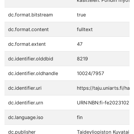
käsittelen. Pohdin myös m
dc.format.bitstream
true
dc.format.content
fulltext
dc.format.extent
47
dc.identifier.olddbid
8219
dc.identifier.oldhandle
10024/7957
dc.identifier.uri
https://taju.uniarts.fi/ha
dc.identifier.urn
URN:NBN:fi-fe20231027
dc.language.iso
fin
dc.publisher
Taideyliopiston Kuvatai