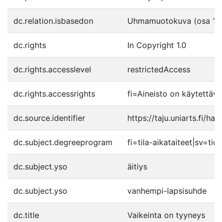
dc.relation.isbasedon
Uhmamuotokuva (osa 1)
dc.rights
In Copyright 1.0
dc.rights.accesslevel
restrictedAccess
dc.rights.accessrights
fi=Aineisto on käytettävis
dc.source.identifier
https://taju.uniarts.fi/h
dc.subject.degreeprogram
fi=tila-aikataiteet|sv=t
dc.subject.yso
äitiys
dc.subject.yso
vanhempi-lapsisuhde
dc.title
Vaikeinta on tyyneys