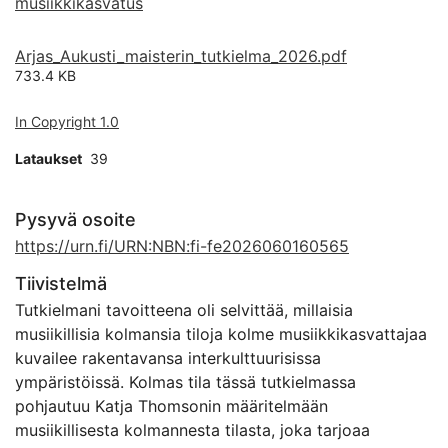
musiikkikasvatus
Arjas_Aukusti_maisterin_tutkielma_2026.pdf
733.4 KB
In Copyright 1.0
Lataukset
39
Pysyvä osoite
https://urn.fi/URN:NBN:fi-fe2026060160565
Tiivistelmä
Tutkielmani tavoitteena oli selvittää, millaisia
musiikillisia kolmansia tiloja kolme musiikkikasvattajaa
kuvailee rakentavansa interkulttuurisissa
ympäristöissä. Kolmas tila tässä tutkielmassa
pohjautuu Katja Thomsonin määritelmään
musiikillisesta kolmannesta tilasta, joka tarjoaa