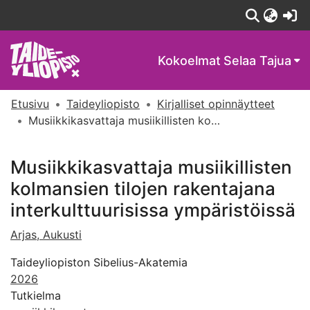
(c
Kokoelmat
Selaa Tajua
Etusivu
Taideyliopisto
Kirjalliset opinnäytteet
Musiikkikasvattaja musiikillisten kolmansien tilojen rakentajana interkulttuurisissa ympäristöissä
Musiikkikasvattaja musiikillisten
kolmansien tilojen rakentajana
interkulttuurisissa ympäristöissä
Arjas, Aukusti
Taideyliopiston Sibelius-Akatemia
2026
Tutkielma